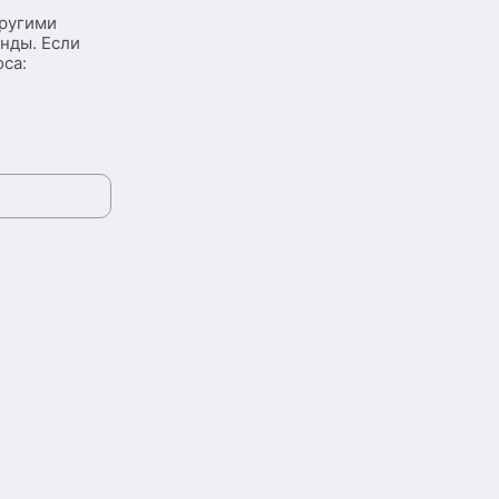
другими
унды. Если
оса: